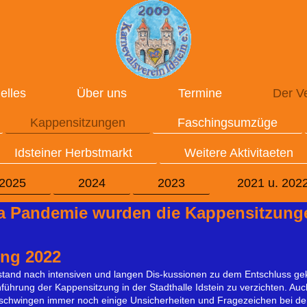
elles
Über uns
Termine
Der V
Kappensitzungen
Faschingsumzüge
Idsteiner Herbstmarkt
Weitere Aktivitaeten
2025
2024
2023
2021 u. 202
a Pandemie wurden die
Kappensitzung
agt!
ng 2022
Vorstand nach intensiven und langen Dis-kussionen zu dem Entschluss
hrung der Kappensitzung in der Stadthalle Idstein zu verzichten. Auc
schwingen immer noch einige Unsicherheiten und Fragezeichen bei den