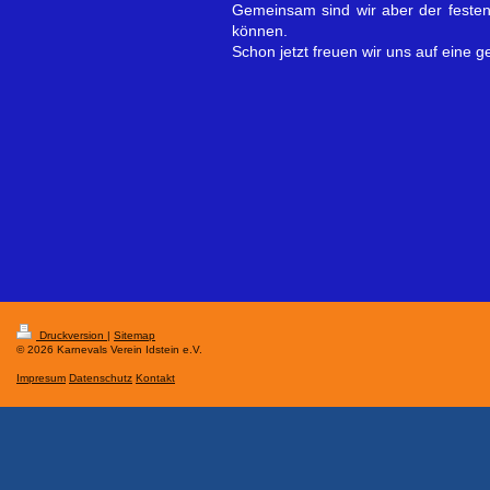
Gemeinsam sind wir aber der feste
können.
Schon jetzt freuen wir uns auf eine 
Druckversion
|
Sitemap
© 2026 Karnevals Verein Idstein e.V.
Impresum
Datenschutz
Kontakt